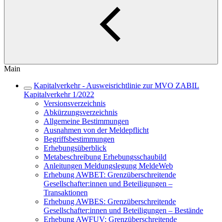
Main
Kapitalverkehr - Ausweisrichtlinie zur MVO ZABIL
Kapitalverkehr 1/2022
Versionsverzeichnis
Abkürzungsverzeichnis
Allgemeine Bestimmungen
Ausnahmen von der Meldepflicht
Begriffsbestimmungen
Erhebungsüberblick
Metabeschreibung Erhebungsschaubild
Anleitungen Meldungslegung MeldeWeb
Erhebung AWBET: Grenzüberschreitende
Gesellschafter:innen und Beteiligungen –
Transaktionen
Erhebung AWBES: Grenzüberschreitende
Gesellschafter:innen und Beteiligungen – Bestände
Erhebung AWFUV: Grenzüberschreitende