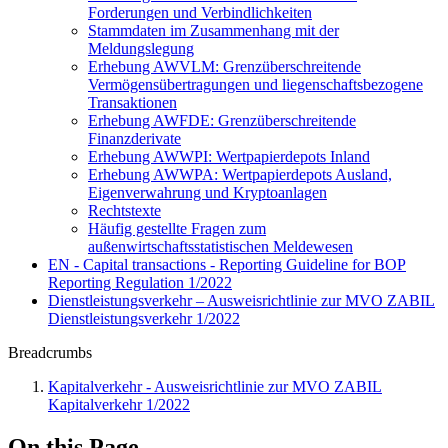
Forderungen und Verbindlichkeiten
Stammdaten im Zusammenhang mit der
Meldungslegung
Erhebung AWVLM: Grenzüberschreitende
Vermögensübertragungen und liegenschaftsbezogene
Transaktionen
Erhebung AWFDE: Grenzüberschreitende
Finanzderivate
Erhebung AWWPI: Wertpapierdepots Inland
Erhebung AWWPA: Wertpapierdepots Ausland,
Eigenverwahrung und Kryptoanlagen
Rechtstexte
Häufig gestellte Fragen zum
außenwirtschaftsstatistischen Meldewesen
EN - Capital transactions - Reporting Guideline for BOP
Reporting Regulation 1/2022
Dienstleistungsverkehr – Ausweisrichtlinie zur MVO ZABIL
Dienstleistungsverkehr 1/2022
Breadcrumbs
Kapitalverkehr - Ausweisrichtlinie zur MVO ZABIL
Kapitalverkehr 1/2022
On this Page